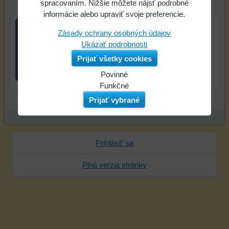
spracovaním. Nižšie môžete nájsť podrobné
informácie alebo upraviť svoje preferencie.
Zásady ochrany osobných údajov
Ukázať podrobnosti
Prijať všetky cookies
Povinné
Naša
Funkčné
webová
Môžeme
Prijať vybrané
stránka
ukladať
ukladá
údaje
údaje
na
na
vašom
Prihlásiť sa
vašom
zariadení
zariadení
(súbory
Plná verzia stránky
(súbory
cookie
cookie
a
a
úložiská
úložiská
prehliadača),
prehliadača)
aby