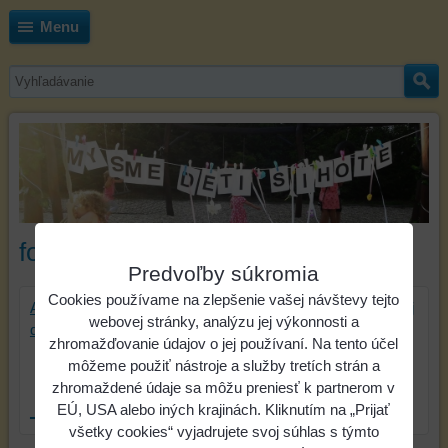
Menu
fotogaléria
Predvoľby súkromia
Cookies používame na zlepšenie vašej návštevy tejto
Aj v roku 2026 nás môžete podporiť 2% z Vašej zaplatenej
webovej stránky, analýzu jej výkonnosti a
dane.
zhromažďovanie údajov o jej používaní. Na tento účel
môžeme použiť nástroje a služby tretích strán a
zhromaždené údaje sa môžu preniesť k partnerom v
EÚ, USA alebo iných krajinách. Kliknutím na „Prijať
všetky cookies“ vyjadrujete svoj súhlas s týmto