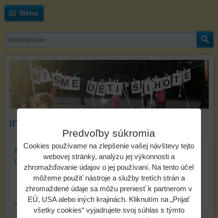
Menu
informácie 2%
Predvoľby súkromia
Cookies používame na zlepšenie vašej návštevy tejto
Aj v roku 2026 nás môžete podporiť 2% z Vašej zaplatenej
webovej stránky, analýzu jej výkonnosti a
dane.
zhromažďovanie údajov o jej používaní. Na tento účel
môžeme použiť nástroje a služby tretích strán a
zhromaždené údaje sa môžu preniesť k partnerom v
EÚ, USA alebo iných krajinách. Kliknutím na „Prijať
všetky cookies“ vyjadrujete svoj súhlas s týmto