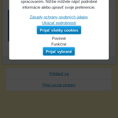
spracovaním. Nižšie môžete nájsť podrobné
informácie alebo upraviť svoje preferencie.
Zásady ochrany osobných údajov
Ukázať podrobnosti
Prijať všetky cookies
Povinné
Naša
Funkčné
webová
Môžeme
Prijať vybrané
stránka
ukladať
ukladá
údaje
údaje
na
na
vašom
Prihlásiť sa
vašom
zariadení
zariadení
(súbory
Plná verzia stránky
(súbory
cookie
cookie
a
a
úložiská
úložiská
prehliadača),
prehliadača)
aby