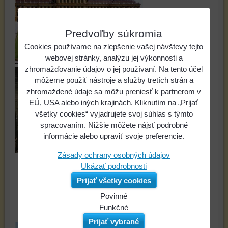
Predvoľby súkromia
Cookies používame na zlepšenie vašej návštevy tejto
webovej stránky, analýzu jej výkonnosti a
zhromažďovanie údajov o jej používaní. Na tento účel
môžeme použiť nástroje a služby tretích strán a
zhromaždené údaje sa môžu preniesť k partnerom v
EÚ, USA alebo iných krajinách. Kliknutím na „Prijať
všetky cookies“ vyjadrujete svoj súhlas s týmto
spracovaním. Nižšie môžete nájsť podrobné
informácie alebo upraviť svoje preferencie.
Zásady ochrany osobných údajov
Ukázať podrobnosti
Prijať všetky cookies
NOWY TARG
Povinné
JUŽNÉ ČECHY
Naša
Funkčné
webová
Môžeme
Prijať vybrané