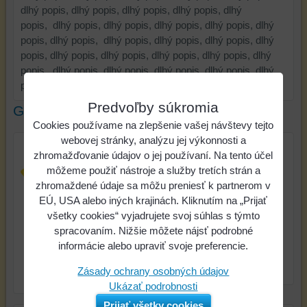
dlhý popis, dlhý popis, dlhý popis, dlhý popis, dlhý
popis, dlhý popis, dlhý popis, dlhý popis, dlhý popis, dlhý
popis, dlhý popis, dlhý popis, dlhý popis, dlhý popis, dlhý
popis, dlhý popis, dlhý popis, dlhý popis, dlhý popis, dlhý
popis, dlhý popis, dlhý popis, dlhý popis, dlhý popis, dlhý
popis, dlhý popis,
Predvoľby súkromia
Galéria
Cookies používame na zlepšenie vašej návštevy tejto
webovej stránky, analýzu jej výkonnosti a
zhromažďovanie údajov o jej používaní. Na tento účel
môžeme použiť nástroje a služby tretích strán a
zhromaždené údaje sa môžu preniesť k partnerom v
EÚ, USA alebo iných krajinách. Kliknutím na „Prijať
všetky cookies“ vyjadrujete svoj súhlas s týmto
spracovaním. Nižšie môžete nájsť podrobné
informácie alebo upraviť svoje preferencie.
Dámske tričko Nike 3
Zásady ochrany osobných údajov
Dámske tričko Nike 3
Ukázať podrobnosti
Prijať všetky cookies