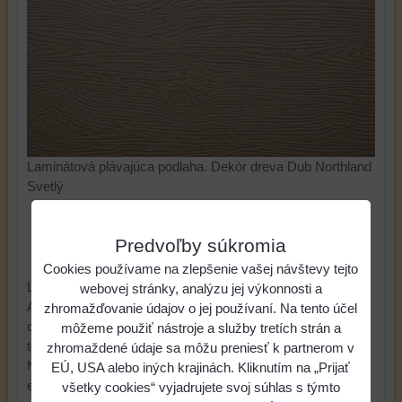
Laminátová plávajúca podlaha. Dekór dreva Dub Northland
Svetlý
29 €
Cena:
Predvoľby súkromia
2
Cena za mernú jednotku:
17,06 €
/ m
Cookies používame na zlepšenie vašej návštevy tejto
Lorem ipsum dolor sit amet, consectetuer adipiscing elit.
webovej stránky, analýzu jej výkonnosti a
Aliquam cursus justo eget ante. Maecenas quis odio. Ut
zhromažďovanie údajov o jej používaní. Na tento účel
cursus erat ac nisl. Integer id nibh. Quisque ac tellus sed
môžeme použiť nástroje a služby tretích strán a
tortor egestas fermentum. Phasellus iaculis nisl eget justo.
zhromaždené údaje sa môžu preniesť k partnerom v
Nullam feugiat, nisi at aliquet euismod, nisi massa
EÚ, USA alebo iných krajinách. Kliknutím na „Prijať
elementum justo, nec vestibulum nisl sapien id nulla. Etiam
všetky cookies“ vyjadrujete svoj súhlas s týmto